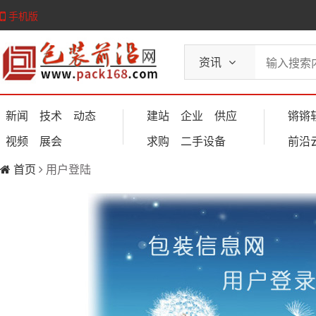
手机版
资讯
新闻
技术
动态
建站
企业
供应
锵锵
视频
展会
求购
二手设备
前沿
首页
用户登陆