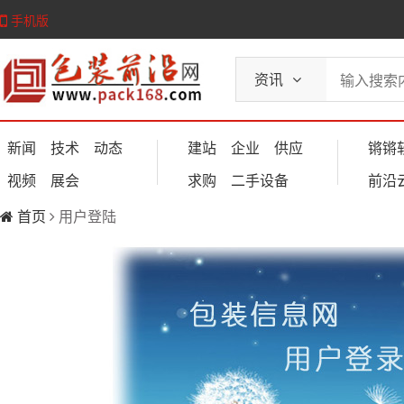
手机版
资讯
新闻
技术
动态
建站
企业
供应
锵锵
视频
展会
求购
二手设备
前沿
首页
用户登陆