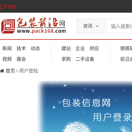
手机版
资讯
新闻
技术
动态
建站
企业
供应
锵锵
视频
展会
求购
二手设备
前沿
首页
用户登陆