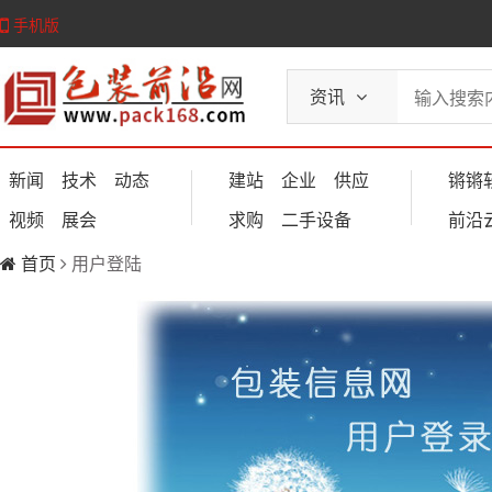
手机版
资讯
新闻
技术
动态
建站
企业
供应
锵锵
视频
展会
求购
二手设备
前沿
首页
用户登陆