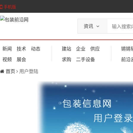
手机版
资讯
新闻
技术
动态
建站
企业
供应
锵锵
视频
展会
求购
二手设备
前沿
首页
用户登陆