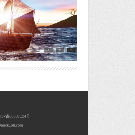
1
2
3
ICP备06007124号
@pack168.com