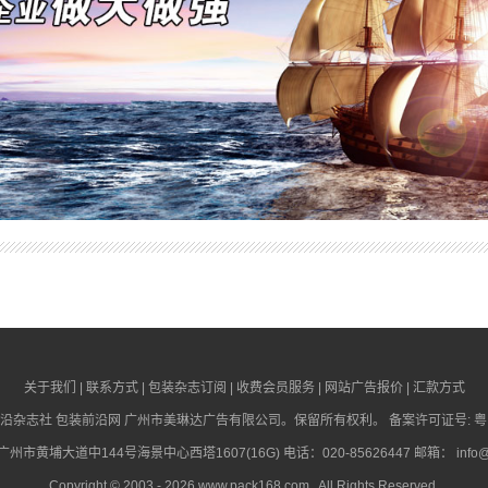
关于我们
|
联系方式
|
包装杂志订阅
|
收费会员服务
|
网站广告报价
|
汇款方式
沿杂志社
包装前沿网
广州市美琳达广告有限公司。保留所有权利。 备案许可证号:
粤
市黄埔大道中144号海景中心西塔1607(16G) 电话：020-85626447 邮箱：
info
Copyright © 2003 - 2026
www.pack168.com
. All Rights Reserved.