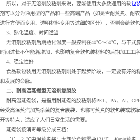
所以，对于无溶剂胶粘剂来说，要能使用大多数通用的软
包
剂可以分为通用型的产品和一些高端产品（如是否耐蒸煮、耐农
进行方便面专用、透明材料专用等过细的区分），否则会给软包
3、熟化温度、时间适当
无溶剂胶粘剂后期熟化温度一般控制在40℃～50℃，与干式
时间过长不但能耗增加，也影响复合软包装材料的后期加工工序
4、稳定性好
食品软包装用无溶剂胶粘剂刚处于起步阶段，一定要有好的稳
和发展的命脉。
二、耐高温蒸煮型无溶剂复膜胶
耐高温蒸煮袋，是指用耐蒸煮的胶粘剂将PET、PA、Al、CP
经受高温蒸汽加热杀菌的复合膜袋，也称可蒸煮的软包装或软罐
开等特点，适应了人们日常生活的需要。
蒸煮袋按消毒等级分成三档：
（1）121℃中温蒸煮袋：大部分食物需要121℃，40min蒸煮