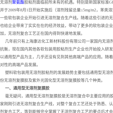
无溶剂
聚氨酯
胶粘剂面临前所未有的机遇。特别是新国家标准GB/T
并于2009年8月1日开始实施后（溶剂残留总量≤5mg/m2，
一些软包装企业开始引进无溶剂复合生产线。随着这些引进的无
也给企业带来了实实在在的经济效益，带动了更多的软包装企业
加，无溶剂复合工艺正在国内得到快速地发展。
几年前只有上海康达化工新材料股份有限公司一家国内无溶剂复膜胶生产
抗衡，现在国内其他各软包装用胶粘剂生产企业也开始投入研发
以通用型产品为主，几乎还没有见到其他高端产品的应用。随着
对性的高端产品发展。
塑料软包装用无溶剂胶粘剂的发展趋势主要包括通用型无溶剂
份无溶剂复膜胶及紫外光固化型无溶剂复膜胶等几个种类。
一、通用型无溶剂复膜胶
毫无疑问，通用型无溶剂复膜胶是无溶剂复合中主要应用的胶
家刚刚引进无溶剂复合生产线，对整个复合工艺还处于熟悉、认
剂复合工艺，等到能够完全掌握了无溶剂复合工艺的要点后才会