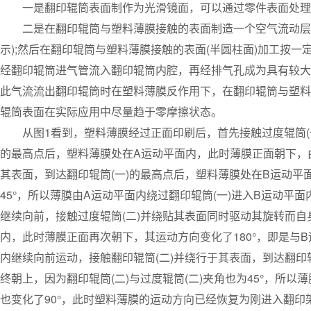
一是翻印辊筒表面制作为光滑镜面，可以通过零件表面处理
二是在翻印辊筒与塑料薄膜接触的表面制造一个空气流动层。
示);然后在翻印辊筒与塑料薄膜接触的表面(半圆柱面)加工按一
经翻印辊筒进气管流入翻印辊筒内腔，再经排气孔成为具有较大
此气流流出翻印辊筒时在塑料薄膜反作用下，在翻印辊筒与塑料
辊筒表面在实际应用中尽量趋于零摩擦状态。
从图1看到，塑料薄膜经过正面印刷后，首先接触过度辊筒(一
的最高点后，塑料薄膜处在A运动平面内，此时薄膜正面朝下，由
其表面，到达翻印辊筒(一)的最高点后，塑料薄膜处在B运动平面
45°，所以薄膜由A运动平面内绕过翻印辊筒(一)进入B运动平面
继续向前，接触过度辊筒(二)并绕贴其表面同时驱动其旋转而自
内，此时薄膜正面再次朝下，其运动方向变化了180°，即是与
内继续向前运动，接触翻印辊筒(二)并绕行于其表面，到达翻印
终朝上，因为翻印辊筒(二)与过度辊筒(二)夹角也为45°，所以
也变化了90°，此时塑料薄膜的运动方向已经恢复为刚进入翻印架