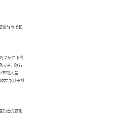
应目前市场和
高温条件下高
般来讲，随着
少有较大差
薄膜本身分子排
擦系数的变化