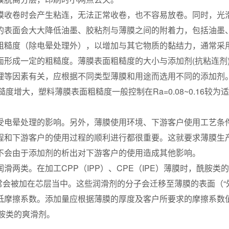
膜收卷时会产生粘连，无法正常收卷，也不容易放卷。同时，光
的表面会大大降低油墨、胶粘剂与薄膜之间的附着力，包括油墨
粗糙度（除电晕处理外），以增加与其它物质的黏结力，通常采
形成一定的粗糙度。薄膜表面粗糙度的大小与添加剂(抗粘连剂
理等因素有关，应根据不同类型薄膜和用途而选用不同的添加剂
增大，塑料薄膜表面粗糙度一般控制在Ra=0.08~0.16较为
受电晕处理的影响。另外，薄膜使用环境、下游客户使用工艺条
程和下游客户的使用过程的顺利进行都很重要。这就要求薄膜生
不会由于添加剂的析出对下游客户的使用造成其他影响。
两类。在加工CPP（IPP）、CPE（IPE）薄膜时，酰胺类
常会被加在芯层当中。这些润滑剂的分子会迁移至薄膜的表面（“
低摩擦系数。添加量应根据薄膜的厚度及客户所要求的摩擦系数
酰胺类的爽滑剂。