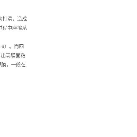
构打滑，造成
过程中摩擦系
.6）。而四
易出现膜面粘
薄膜，一般在