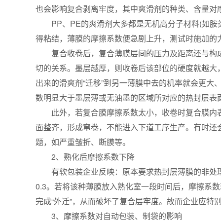
也会影响复合剥离牢度，其中爽滑剂的种类、含量对
PP、PE的爽滑剂大多都是无机高分子材料(如
得粘结，薄膜的摩擦系数便急剧上升，测试时施加的
复合收卷后，复合薄膜层间的压力及距离还与构
切的关系。墨层越厚，则收卷后该部位的硬度就越大，
出来的滑爽剂“迁移”到另一薄膜中去的机率就会更大
数明显大于墨层薄或无油墨的区域所对应的热封层表
此外，若复合膜摩擦系数太小，收卷时复合膜内
面整齐，形成窜卷，不能进入下道工序生产。有时还
题，如严重皱折、断膜等。
2、熟化后摩擦系数下降
有软包装企业反映：原本要求热封层薄膜的非处理
0.3。若将该种薄膜放入熟化室一段时间后，摩擦系数
完成“外迁”，从而破坏了复合层牢度。故而企业应特
3、摩擦系数对自动包装、制袋的影响