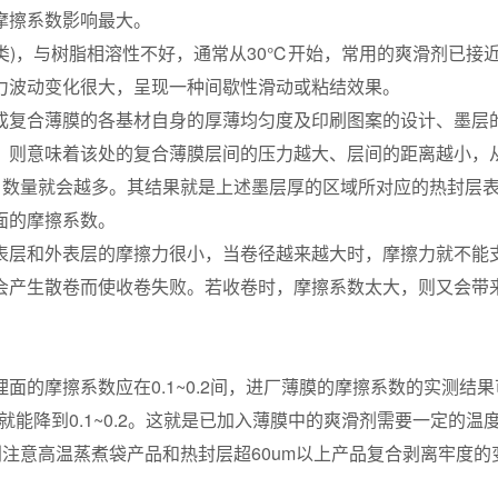
摩擦系数影响最大。
胺类)，与树脂相溶性不好，通常从30℃开始，常用的爽滑剂已接
力波动变化很大，呈现一种间歇性滑动或粘结效果。
成复合薄膜的各基材自身的厚薄均匀度及印刷图案的设计、墨层
则意味着该处的复合薄膜层间的压力越大、层间的距离越小，从
、数量就会越多。其结果就是上述墨层厚的区域所对应的热封层
面的摩擦系数。
表层和外表层的摩擦力很小，当卷径越来越大时，摩擦力就不能
会产生散卷而使收卷失败。若收卷时，摩擦系数太大，则又会带
面的摩擦系数应在0.1~0.2间，进厂薄膜的摩擦系数的实测结
就能降到0.1~0.2。这就是已加入薄膜中的爽滑剂需要一定的温
别注意高温蒸煮袋产品和热封层超60um以上产品复合剥离牢度的