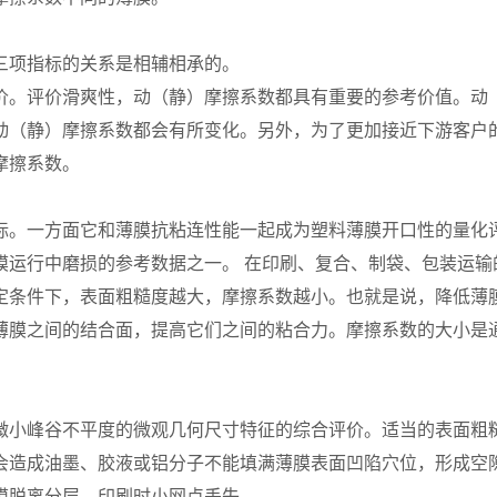
三项指标的关系是相辅相承的。
价。评价滑爽性，动（静）摩擦系数都具有重要的参考价值。动
动（静）摩擦系数都会有所变化。另外，为了更加接近下游客户
摩擦系数。
标。一方面它和薄膜抗粘连性能一起成为塑料薄膜开口性的量化
膜运行中磨损的参考数据之一。 在印刷、复合、制袋、包装运输
定条件下，表面粗糙度越大，摩擦系数越小。也就是说，降低薄
薄膜之间的结合面，提高它们之间的粘合力。摩擦系数的大小是
微小峰谷不平度的微观几何尺寸特征的综合评价。适当的表面粗
会造成油墨、胶液或铝分子不能填满薄膜表面凹陷穴位，形成空
膜脱离分层，印刷时小网点丢失。