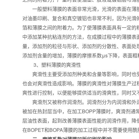
一般塑料薄膜的表面非常光滑，光滑的表面在薄
对油墨印刷、复合和真空镀铝也非常不利，因为光滑
箔和薄膜之间的附着力。为了使薄膜表面具有一定的
中添加某种抗粘连剂的方法，在成膜过程中的薄膜表面
量，添加剂的粒径与形状、添加剂的分散性、表面处
添加剂含量的增加，薄膜的摩擦系数μs下降，表面粗糙度
3、塑料薄膜的爽滑性
爽滑性主要受添加剂种类和含量等影响，同时也
也会对爽滑性造成影响。薄膜的爽滑性对薄膜生产过
爽性进行控制，以便能够提供适当的滑爽性，同时又
爽滑剂又被称作润滑剂。润滑剂分为内润滑和外润滑
被加在热封层当中，在加工BOPP薄膜时，爽滑剂通
层油性表面，起到改善薄膜表面性能的润滑作用，降
在BOPET和BOPA薄膜的加工过程中并不需要使用