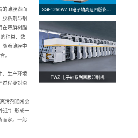
滑的薄膜表面
SGF1250WZ-D电子轴高速凹版彩印机
、胶粘剂与铝
用在薄膜树脂
)的种类、数
。随着薄膜中
适合。
件、生产环境
FWZ 电子轴系列凹版印刷机
产过程要对滑
的爽滑剂通常会
外迁”）形成一
值而定。一般