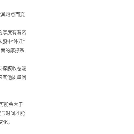
近其熔点而变
的厚度有着密
膜中“外迁”
表面的摩擦系
支撑膜收卷端
来其他质量问
果可能会大于
度与时间才能
变化。