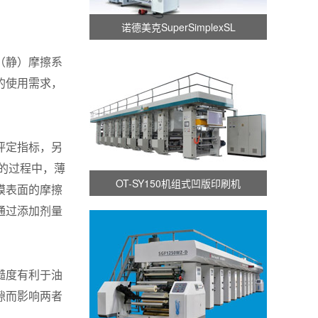
诺德美克SuperSimplexSL
（静）摩擦系
的使用需求，
评定指标，另
的过程中，薄
OT-SY150机组式凹版印刷机
膜表面的摩擦
通过添加剂量
糙度有利于油
隙而影响两者