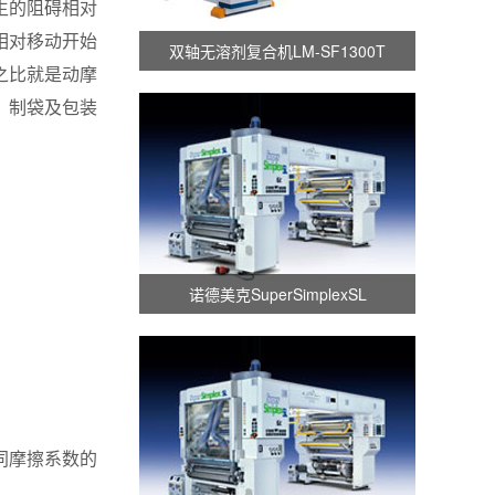
生的阻碍相对
相对移动开始
双轴无溶剂复合机LM-SF1300T
之比就是动摩
、制袋及包装
诺德美克SuperSimplexSL
同摩擦系数的