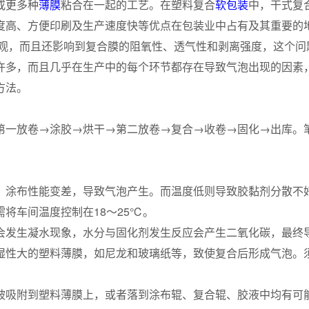
或更多种
薄膜
粘合在一起的工艺。在塑料复合
软包装
中，干式复
度高、方便印刷及生产速度快等优点在包装业中占有及其重要的
美观，而且还影响到复合膜的阻氧性、透气性和剥离强度，这个问
许多，而且几乎在生产中的每个环节都存在导致气泡出现的因素
方法。
第一放卷→涂胶→烘干→第二放卷→复合→收卷→固化→出库。
、涂布性能变差，导致气泡产生。而温度低则导致胶黏剂分散不
将车间温度控制在18～25℃。
处会发生凝水现象，水分与固化剂发生反应会产生二氧化碳，最终
湿性大的塑料薄膜，如尼龙和玻璃纸等，致使复合后形成气泡。
被吸附到塑料薄膜上，或者落到涂布辊、复合辊、胶液中均有可