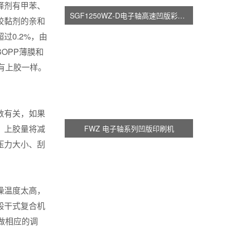
释剂有甲苯、
SGF1250WZ-D电子轴高速凹版彩印机
胶黏剂的亲和
0.2%，由
OPP薄膜和
有上胶一样。
数有关，如果
，上胶量将减
FWZ 电子轴系列凹版印刷机
压力大小、刮
燥温度太高，
般干式复合机
做相应的调