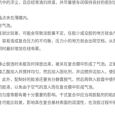
气中的浮尘，且应经常清扫烘道，并尽量使车间保持良好的密封
晶点夹在薄膜内。
合气泡。
性就比较差，可能会导致涂胶量不足，在胶少或没胶的地方就会
，容易造成复合压力的不均衡，压力小的地方就会出现空档，从
同时最好增加在线电晕。
静止脱泡时未能及时排放出来，被关在复合膜中形成了气泡。正
酸乙酯加入并搅拌均匀，然后加入固化剂，并边搅拌边加入，使
，此外，配制好的胶液还要充分静置脱气，然后再倒入胶盘中使
的胶液，以免由于空气的混入而在复合膜中形成气泡。
均匀度等都有着十分重要的影响。干式复合中应当将胶黏剂的粘
性可能比较差，影响其在复合基材表面的润湿性，在涂胶过程中