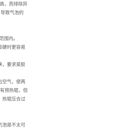
温高，而排除异
，导致气泡的
a范围内。
较硬时更容易
决，要求是胶
出空气，使两
设有预热辊，但
，热辊压合过
。
气泡是不太可