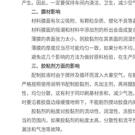
产生。因此，一定要保持车间内清洁、卫生，减少空
二、膜材影响
材料膜面有灰尘吸附、有颗粒杂质、塑化不良等
材料膜面的吸潮和材料中添加剂的析出会造成复
薄膜的表面张力太小，则胶黏剂在其表面的润湿
薄膜的厚度应当尽可能均匀一致，如果分布不均
避免这几个影响的方法为做好原料检验，在生产
三、胶粘剂方面的影响
配制胶液时由于搅拌及循环而混入大量空气，在
严格按照使用说明书配制胶黏剂，先加主剂，再将醋
性，均匀分散，这有利于同印刷基材亲和，减少气泡
时要沿着胶盘边缘缓慢地倒下，不能剧烈搅动胶盘内
胶黏剂的粘度对胶黏剂的流动性、润湿性、涂胶
当的范围内，如果胶黏剂的粘度太高，分散性和流平
漏涂和气泡等故障。