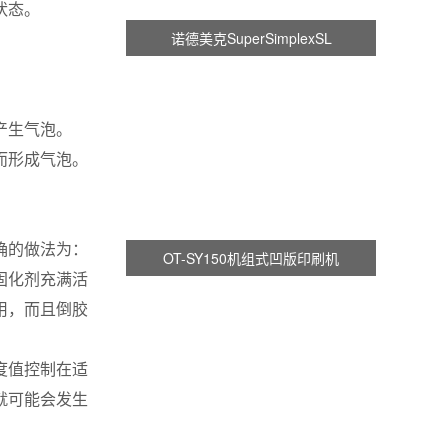
状态。
诺德美克SuperSimplexSL
产生气泡。
而形成气泡。
确的做法为：
OT-SY150机组式凹版印刷机
固化剂充满活
用，而且倒胶
度值控制在适
就可能会发生