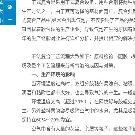
干式复合是采用干式复合设备，用粘合剂将两种
生产方法之一，由于其可选择的基材面宽广、复合强
式复合产品中,经常会出现气泡，不仅影响了产品的
直困扰着软包装的生产企业。导致气泡产生的原因有
年的生产经验对此进行详细分析，并提出相应的解决
干法复合工艺流程大致如下：原料检验→配胶→
境及整个工艺流程来分析气泡的成因与对策。
一、生产环境的影响
当环境温度过高时，双组分胶黏剂易浊白、粘稠
润湿和黏附性都不太好，也会导致气泡的产生。一般需
环境湿度太高（超过70%），在网纹辊与胶辊
生。另外塑料薄膜容易吸附空气中的水分，尤其是吸
保持在60%～70%为宜。
空气中含有大量的灰尘、杂质等粒子，这些粒子