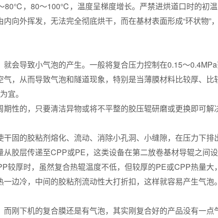
0～80℃，80～100℃，温度呈梯度增长。严禁进烘道口时的初
内向外挥发，无法完全彻底烘干，而在基材表面形成“环状物”
会导致小气泡的产生。一般将复合压力控制在0.15～0.4MP
空气，从而导致气泡和隧道现象，特别是当薄膜材料比较厚、比
°为宜。
周期性的，只要清洁异物或将不平整的胶压辊研磨或更换即可解
使干固的胶粘剂熔化、流动、消除小孔洞、小缝隙，在压力下排
从胶层传递至CPP或PE，这类设备在第二放卷基材导辊之间
PP较厚时，虽然复合热辊温度不低，但较厚的PE或CPP热量大
热一边冷，中间的胶粘剂流动性大打折扣，这样就容易产生气泡
，而刚下机的复合膜还是有气泡，其实刚复合好的产品没有一点