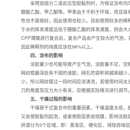
采用双组分二液反应型胶黏剂时，为保证涂布均
醋酸乙酯、甲乙酮等。甲苯由于不利于环保，而且容
性也不是很好，因此使用也较少。目前使用较多的稀释
于水的挥发速度远低于醋酸乙酯的挥发速度，则会大
CPP薄膜进行复合后，复合产品会产生较大的气泡
因此稀释剂的纯度应该在98%以上。
四、涂布的影响
涂胶量少也可能导致产生气泡，涂胶量不足，空
网纹辊最深处有干固的液胶，网孔的容积将越来越少
少，所以网纹辊过一段时间应该清洗，若使用时间太
刀的角度及压力大小有关，应根据实际情况进行调节
五、干燥过程的影响
干燥是干式复合中的重要因素，干燥温度太低，
又会使胶黏剂起泡，或者使胶层表皮结膜，影响涂胶
烘道分为3个区域，即：蒸发区、硬化区、排除异味