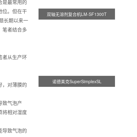
合是最常用的
地位。但在干
双轴无溶剂复合机LM-SF1300T
题长期以来一
，笔者结合多
笔者从生产环
诺德美克SuperSimplexSL
好，对薄膜的
导致气泡产
须将相对湿度
能导致气泡的