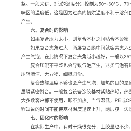
整。一般来讲，3段的温度分别控制为50～60℃，7
味区的温度低，这是因为过高的初烘温度不利于溶剂由
产生。
六、复合时的影响
如果复合压力太小，则复合基材之间贴合不紧密，就
如果复合夹角过大，两层复合膜中间就容易夹入
产生气泡，在此情况下复合夹角越小越好，一般以35
复合压辊不平整也会导致气泡产生，这类气泡有
压辊清洁、无异物、细腻圆滑。
复合热辊温度不够也会产生气泡，加热的目的是
层膜紧密熨合。一般复合设备涂胶基材紧贴热辊，热量
大多数客户都不使用，即不加热。当气温低，PE或C
程短暂的时间不能使基材温度迅速上升，两层膜一边
七、固化时的影响
在实际生产中，有时干燥很充分，上胶量也不少