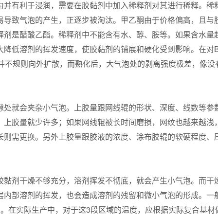
匀并有利于浸润，需要在胶黏剂中加入稀释剂对其进行稀释。稀
易导致气泡的产生，正逐步被淘汰。甲乙酮由于价格偏高，且与
剂是醋酸乙酯。稀释剂中不能含有水、醇、胺等。如果含水量超过
大降低溶剂的挥发速度，使胶黏剂的铺展和硬化受到影响。在对B
，并不规则向外扩散，而熟化后，大气泡处的剥离强度极差，像没
隙处就会夹杂小气泡。上胶量跟网线辊的形状、深度、线数等参
，上胶量就少许多；如果网线辊被长时间磨损，网纹也越来越浅
长则需更换。另外上胶量跟胶液的浓度、涂布胶辊的软硬程度、
。
胶黏剂干燥不够充分，溶剂挥发不彻底，就会产生小气泡。而干
层内部溶剂的挥发，也会造成溶剂的残留和微小气泡的形成。一
区。在实际生产中，对于这3段区域的温度，应根据实际复合基材