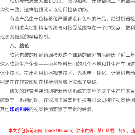
相机与光源支架重新加工，改为相机、光源都能上下调整高度
均匀一致，这样脏线就可以使用拉条功能。
有些产品由于色标移位严重或没有色标的产品，经过机器检
利用脏点控制精度等级与可接受范围存在一个冲突点，把利用
现更为细腻的精度控制。
八、结论
软管包装的印刷错漏检测这个课题的研究前后经历了近三年的
深入软管生产企业——丽盈塑料集团的几个基地和其生产车间进
体化技术。提出利用机器视觉技术、光机电一体化、计算机自动
别是在在软管印刷在线检测领域上实现了突破。
研发的软管包装印刷错漏检测系统完美地解决了生产厂家目前
疲惫等一系列问题。在深圳华通盛世科技有限公司模切视觉检测
其他
印刷包装
的视觉检测积累了宝贵的经验。
本文系包装前沿网（pack168.com）独家供稿，禁止转载、拷贝