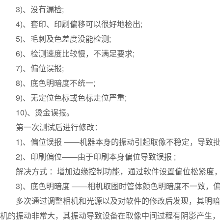
3)、没有漏检;
4)、套印、印刷偏移可以很好地检出;
5)、毛刺及色差度没能检测;
6)、检测速度比较慢，不满足要求;
7)、偏位误报;
8)、底色明暗度不统一;
9)、无定位色标或色标走位严重;
10)、烫金误报。
第一次测试后进行修改：
1)、偏位误报 ——机器本身的振动引起取像不稳定，导致批
2)、印刷偏位——由于印刷本身偏位导致误报 ;
解决方式 ：增加边缘控制功能，通过软件设置偏位松紧度，
3)、底色明暗度 ——相机取图时管体颜色明暗度不一致，偏
多次通过调整相机和光源以及对软件的修改后发现，其明暗度
机的振动非常大，其振动导致设备在取像中间过程有阴影产生，