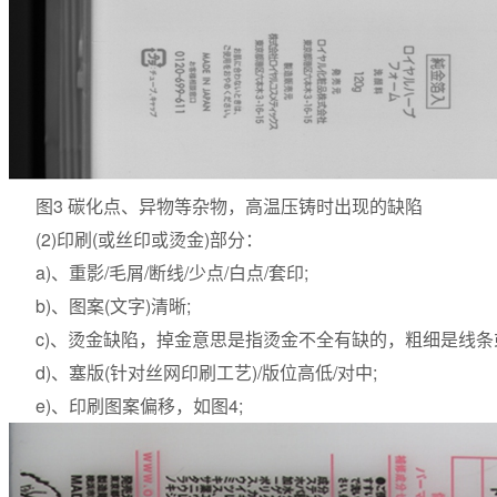
图3 碳化点、异物等杂物，高温压铸时出现的缺陷
(2)印刷(或丝印或烫金)部分：
a)、重影/毛屑/断线/少点/白点/套印;
b)、图案(文字)清晰;
c)、烫金缺陷，掉金意思是指烫金不全有缺的，粗细是线条
d)、塞版(针对丝网印刷工艺)/版位高低/对中;
e)、印刷图案偏移，如图4;