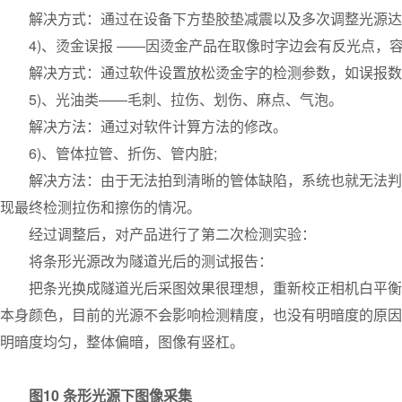
解决方式：通过在设备下方垫胶垫减震以及多次调整光源达到
4)、烫金误报 ——因烫金产品在取像时字边会有反光点，
解决方式：通过软件设置放松烫金字的检测参数，如误报数
5)、光油类——毛刺、拉伤、划伤、麻点、气泡。
解决方法：通过对软件计算方法的修改。
6)、管体拉管、折伤、管内脏;
解决方法：由于无法拍到清晰的管体缺陷，系统也就无法判断
现最终检测拉伤和擦伤的情况。
经过调整后，对产品进行了第二次检测实验：
将条形光源改为隧道光后的测试报告：
把条光换成隧道光后采图效果很理想，重新校正相机白平衡。
本身颜色，目前的光源不会影响检测精度，也没有明暗度的原因导
明暗度均匀，整体偏暗，图像有竖杠。
图10 条形光源下图像采集