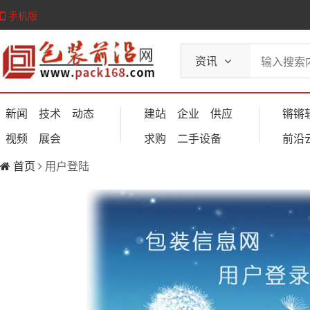
手机版
资讯
新闻
技术
动态
建站
企业
供应
锵锵
视频
展会
求购
二手设备
前沿
首页
用户登陆