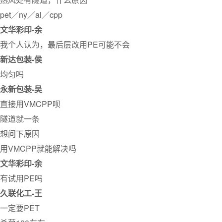
pet／ny／al／cpp
文华彩印-余
我个人认为，最后层改用PE可能不会
新达包装-侯
均匀吗
永新包装-吴
直接用VMCPP呗
隧道就一条
想问下原因
用VMCPP就能解决吗
文华彩印-余
有试用PE吗
久联化工-王
一定要PET