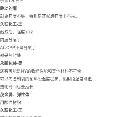
杀菌120左右
跳动的雨
剥离强度不够，特别是蒸煮后强度上不来。
久联化工-王
蒸煮后，强度10.2
内层分层了
AL/CPP还是分层了
都是热封处
永新包装-吴
还有可能是NY的收缩性能和其他材料不符合
可以考虑制袋的预热段温度提高，热封段温度降低
熟化时间也要延长
茂金属、弹性体
用酸性树脂
久联化工-王