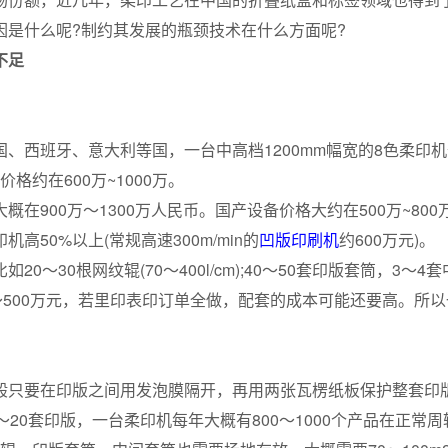
因是什么呢?制约其发展的瓶颈技术在什么方面呢?
不足
：
班牙、意大利等国，一台中高档1200mm幅宽的8色柔印机价
格约在600万~1000万。
00万～1300万人民币。国产设备价格大约在500万~800
50%以上(常规高速300m/min的
凹版印刷机
约600万元)。
0根网纹辊(70～400l/cm);40～50套印版套筒，3～4
～500万元，若里印表印订单全做，配套的成本可能还要高。所
只要在印版之间用发泡膜隔开，再用两张瓦楞纸板保护整套印
20套印版，一台柔印机每年大概有800～1000个产品在正常