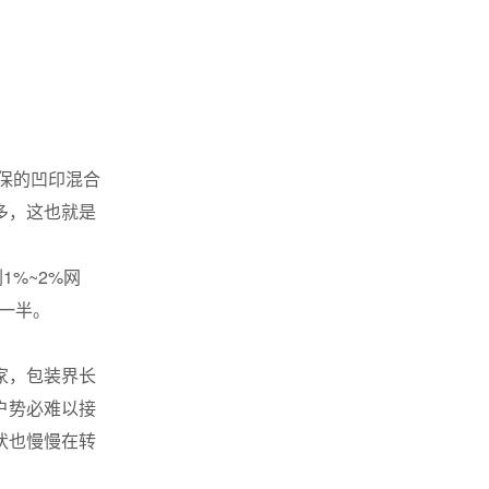
保的凹印混合
多，这也就是
%~2%网
的一半。
家，包装界长
户势必难以接
状也慢慢在转