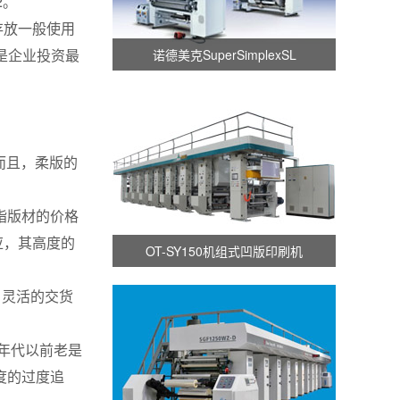
2。
存放一般使用
是企业投资最
诺德美克SuperSimplexSL
。而且，柔版的
脂版材的价格
应，其高度的
OT-SY150机组式凹版印刷机
户灵活的交货
年代以前老是
度的过度追