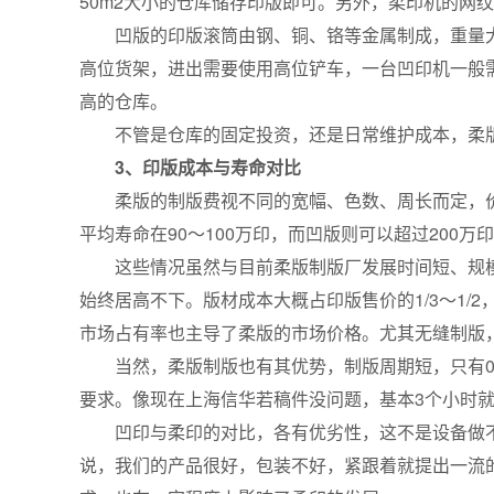
50m2大小的仓库储存印版即可。另外，柔印机的网纹
凹版的印版滚筒由钢、铜、铬等金属制成，重量大概2
高位货架，进出需要使用高位铲车，一台凹印机一般需
高的仓库。
不管是仓库的固定投资，还是日常维护成本，柔
3、印版成本与寿命对比
柔版的制版费视不同的宽幅、色数、周长而定，价格大约在
平均寿命在90～100万印，而凹版则可以超过200
这些情况虽然与目前柔版制版厂发展时间短、规模
始终居高不下。版材成本大概占印版售价的1/3～1
市场占有率也主导了柔版的市场价格。尤其无缝制版
当然，柔版制版也有其优势，制版周期短，只有0.5
要求。像现在上海信华若稿件没问题，基本3个小时
凹印与柔印的对比，各有优劣性，这不是设备做不好
说，我们的产品很好，包装不好，紧跟着就提出一流