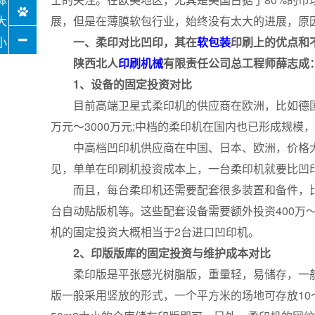
展，但是在薄膜软包行业，始终没有太大的进展，原
一、柔印对比凹印，其在
软包装
印刷上的优点和
陕西北人
印刷机械
有限责任公司总工程师薛志成
1、设备的固定投资对比
目前高端卫星式柔印机的供应商在欧洲，比如德国、西
万元～3000万元;中档的柔印机在国内也已形成规模，价
中高档凹印机供应商在中国、日本、欧洲，价格大概在9
见，单单在印刷机投资成本上，一台柔印机就要比凹印机高
而且，每台柔印机还需要配套很多装置和备件，比如20～3
台自动贴版机等。这些配套设备需要额外投资400万
机的固定投资大概相当于2台进口凹印机。
2、印版版库的固定投资与维护成本对比
柔印版是平张感光树脂版，重量轻，易储存，一般
版一般采用竖放的形式，一个平方米的场地可存放10～