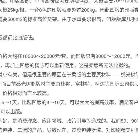
辊、印版套筒、中间套筒也需要场地存放，大概需要70～100m
5kg/根，一套8色的印版就要超过200kg。因此凹版的印版
要500m2的标准高位货架。由于承重要求很高，凹版版库几乎
版都远比凹版低。
10000～20000元/套，而凹版只有8000～12000元
万印，再加上凹版的钢芯可以重新使用，这是柔版所无法比拟的。
小有关，但是很重要的原因在于柔版的主要原材料——感光树
/2，而目前感光树脂版材主要由杜邦、富林特、柯达等国际公司供
，价格相对而言比较高。
～1天，比起凹版的3～10天，可以大大的提高效率，满足客
就可以出版。
，是消费理念、应用领域、政策引导等造成的。我们80、90
的包装、二流的产品，导致现在，过渡包装泛滥。对印刷精美程