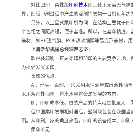
对比凹印，柔性版
印刷技术
因其使用无毒无气味
算，凹版印刷过程中产生的溶剂挥发物一台机每年约为
另外，以卫星式柔印机为例，在结构上要优于凹印
个色组之间距离短，便于套准。所以，在套印精度、
基材，如PE透气膜、POF热收缩膜等易变形基材，
上海泛华机械总经理芦志坚：
软包装印刷一直是柔印和凹印的主要竞争之地，但
力提倡发展柔印。
柔印的优点：
A 、环保。柔印, 一般采用水性油墨或醇溶性油墨
采用溶剂性油墨，将来水墨将会是发展的方向。
B 、印刷成本低。包装产品的特点就是批量大，需
但中国柔印发展相对滞后，塑料软包装在我国当前
用。从印刷厂家的角度来看，凹印的设备成本、印刷
柔印不足：