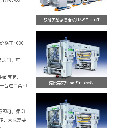
双轴无溶剂复合机LM-SF1300T
格在1600
万之间。可
套中间套筒，一
诺德美克SuperSimplexSL
以一台进口柔印
版即可。柔印
周转，大概需要