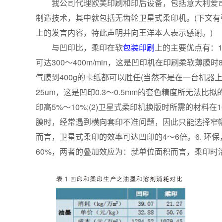
我公司代理欧美印刷和印后设备，包括意大利爱司
制造技术，其中就包括无齿轮卫星式柔印机。(下文
上的发言内容，特此声明并向王洋本人表示感谢。)
与凹印比，柔印在软
包装印刷
上的主要优点有：
可达300～400m/min，这是凹印机在印刷柔软薄膜时
气膜到400g的卡纸都可以胜任(当然不是在一台机器上
25um，这是凹印0.3～0.5mm的套色精度所无法比
印高5%～10%;(2)卫星式柔印机换版时所需的材料在
膜时，经常遇到横向套印不准问题，因此只能选择窄
而言，卫星式柔印的效率可达凹印的4～6倍。6. 
60%，两者的叠加效应为：就单位面积而言，柔印时溶