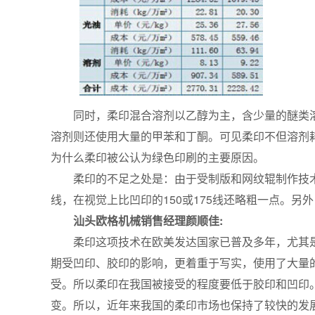
同时，柔印混合溶剂以乙醇为主，含少量的醚类溶
溶剂则还使用大量的甲苯和丁酮。可见柔印不但溶剂
为什么柔印被公认为绿色印刷的主要原因。
柔印的不足之处是：由于受制版和网纹辊制作技术的
线，在视觉上比凹印的150或175线还略粗一点。另
汕头欧格机械销售经理颜顺佳:
柔印这项技术在欧美发达国家已普及多年，尤其是在
期受凹印、胶印的影响，更着重于写实，使用了大量
受。所以柔印在我国被接受的程度要低于胶印和凹印
变。所以，近年来我国的柔印市场也保持了较快的发