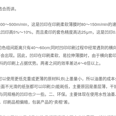
结合而讲。
00m/min，这是凹印在印刷柔软薄膜时80～150m/min的
印高5%～10%，而且柔印的套色精度高达25μm，这是凹印0.3
组间距离只有40～60cm;同时凹印印刷过程中经常遇到的横
不会出现。因此，凹印在印刷柔软、易拉伸薄膜时，由于横向套
料的印刷上占据优势。两者之间的效率差达4～6倍以上。
使用更低克重或更薄的原材料;B)上墨量小，所以油墨的成本会
表面不光滑的纸张都可以印刷;D)能耗低，主要原因是墨层薄，干
工与同规格的凹印也少一些。二、环保。主要体现在使用水性油墨
印刷品相偏暗，包装产品的“卖相”差。