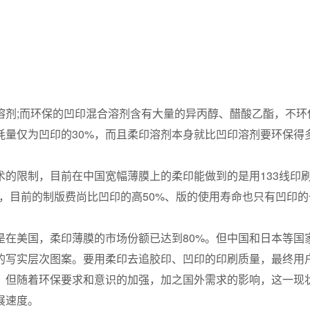
剂;而环保的凹印混合溶剂含有大量的异丙醇、醋酸乙酯，不环
耗量仅为凹印的30%，而且柔印溶剂本身就比凹印溶剂要环保得
限制，目前在中国宽幅薄膜上的柔印能做到的是用133线印刷1
外，目前的制版费尚比凹印的高50%、版的使用寿命也只有凹印
美国，柔印薄膜的市场份额已达到80%。但中国和日本等国
的写实层次图案。要用柔印去追胶印、凹印的印刷质量，最终用
。但随着环保要求和意识的加强，加之国外需求的影响，这一现
展速度。