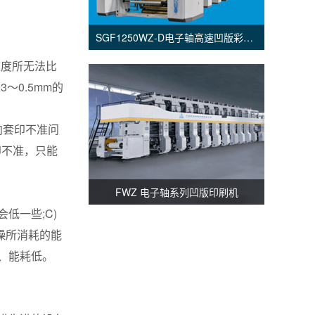
SGF1250WZ-D电子轴高速凹版彩印机
速度所无法比
～0.5mm的
向套印不准问
印不准，只能
FWZ 电子轴系列凹版印刷机
低一些;C)
燥所消耗的能
、能耗低。