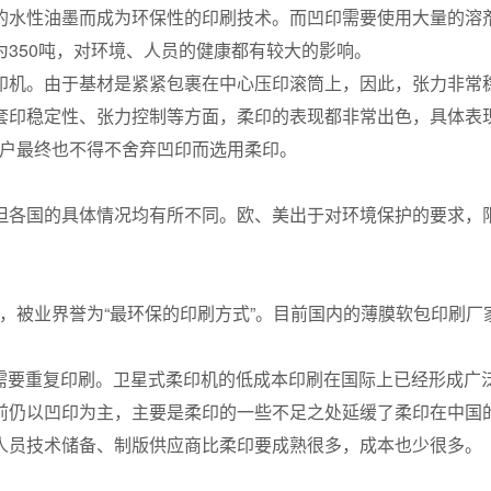
的水性油墨而成为环保性的印刷技术。而凹印需要使用大量的溶
350吨，对环境、人员的健康都有较大的影响。
机。由于基材是紧紧包裹在中心压印滚筒上，因此，张力非常
套印稳定性、张力控制等方面，柔印的表现都非常出色，具体表
用户最终也不得不舍弃凹印而选用柔印。
各国的具体情况均有所不同。欧、美出于对环境保护的要求，限
，被业界誉为“最环保的印刷方式”。目前国内的薄膜软包印刷厂
要重复印刷。卫星式柔印机的低成本印刷在国际上已经形成广
仍以凹印为主，主要是柔印的一些不足之处延缓了柔印在中国
人员技术储备、制版供应商比柔印要成熟很多，成本也少很多。