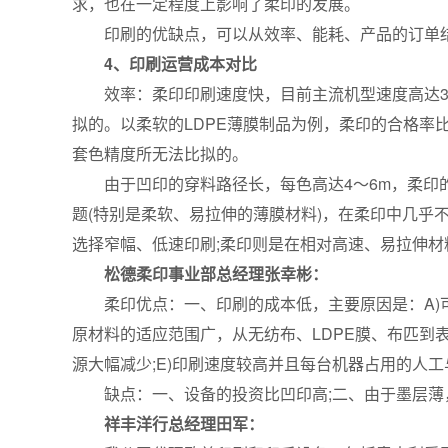
求，也在一定程度上影响了柔印的发展。
印刷的优缺点，可以从效率、能耗、产品的订单
4、印刷运营成本对比
效率：柔印印刷速度快，目前主流机型速度高达300～5
拟的。以柔软的LDPE薄膜制品为例，柔印的合格率比凹
套色精度所无法比拟的。
由于凹印的穿料路径长，每色高达4～6m，柔印的色
题(特别是柔软、易拉伸的薄膜材料)，在柔印中几乎
选择窄幅、低速印刷;柔印则是在相对高速、易拉伸材
松德柔印事业部总经理张幸彬：
柔印优点：一、印刷的成本低，主要原因是：A)可以
原材料的适应范围广，从无纺布、LDPE膜、布匹到
源大幅减少;E)印刷速度较高并且每台机器占用的人
缺点：一、设备的投资比凹印高;二、由于墨层薄，
祥丰洋行总经理田军：