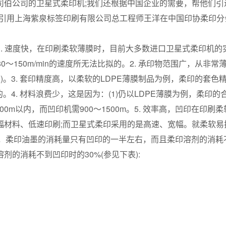
伯公司的卫星式柔印机;我们还根据中国企业的需要，帮他们引
有引用上海紫泉标签印刷有限公司总工程师王洋在中国印协柔印分
1. 速度快，在印刷柔软薄膜时，目前大多数进口卫星式柔印机的
80～150m/min的速度所无法比拟的。2. 承印物范围广，从非常薄
)。3. 套印精度高，以柔软的LDPE薄膜制品为例，柔印的套色
拟的。4. 材料浪费少，这是因为：(1)仍以LDPE薄膜为例，柔印
100m以内，而凹印机需900～1500m。5. 效率高，凹印在印刷
幅材料、低速印刷;而卫星式柔印采用的是高速、宽幅。就柔软易
环保，柔印油墨的消耗量只有凹印的一半左右，而且柔印溶剂的消耗
剂的消耗不到凹印时的30%(参见下表):