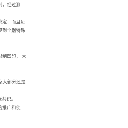
剂，经过测
稳定，而且每
现到个别特殊
制凹印， 大
家大部分还是
泛共识。
的推广和使