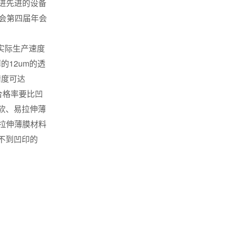
进先进的设备
会第四届年会
实际生产速度
的12um的透
精度可达
的合格率要比凹
柔软、易拉伸薄
拉伸薄膜材料
不到凹印的