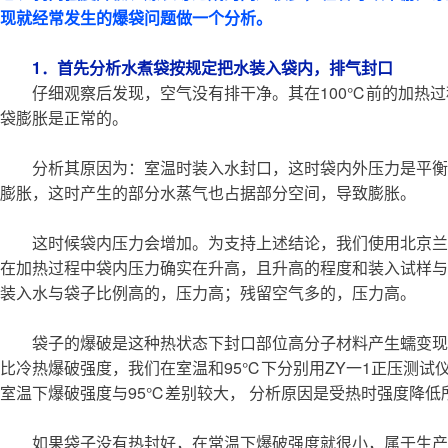
现就经常发生的爆袋问题做一个分析。
1．首先分析水煮袋按规定把水装入袋内，排气封口
仔细观察后发现，空气没有排干净。其在100℃前的加热
袋膨胀是正常的。
分析其原因为：室温时装入水封口，这时袋内外压力是平衡
膨胀，这时产生的部分水蒸气也占据部分空间，导致膨胀。
这时候袋内压力会增加。为支持上述结论，我们使用北京兰德
在加热过程中袋内压力确实在升高，且升高的程度和装入试样与
装入水与袋子比例高的，压力高；残留空气多的，压力高。
袋子的爆破是这种热状态下封口部位高分子材料产生蠕变现
比冷热爆破强度，我们在室温和95℃下分别用ZY一1正压测试
室温下爆破强度与95℃差别较大， 分析原因是受热时强度降
如果袋子没有热封好，在常温下爆破强度就很小，属于生产