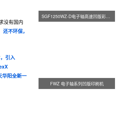
SGF1250WZ-D电子轴高速凹版彩印机
求没有国内
，还不环保，
本，引入
exX
天华阳全新一
FWZ 电子轴系列凹版印刷机