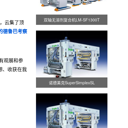
双轴无溶剂复合机LM-SF1300T
4，云集了顶
人的德鲁巴考察
有观展和参
想、收获在我
诺德美克SuperSimplexSL