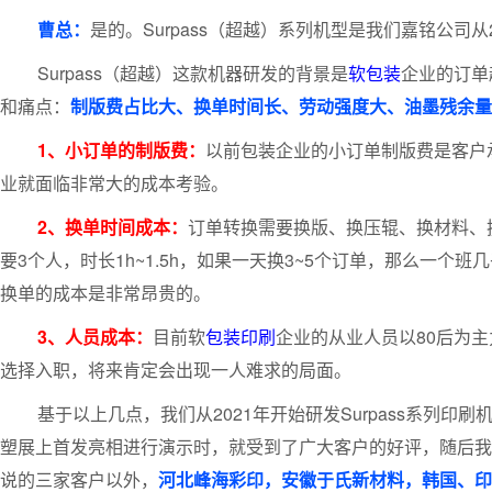
曹总：
是的。Surpass（超越）系列机型是我们嘉铭公司
Surpass（超越）这款机器研发的背景是
软包装
企业的订单
和痛点：
制版费
占比大、换单时间长、劳动强度大、油墨残余量
1、小订单的制版费：
以前包装企业的小订单制版费是客户
业就面临非常大的成本考验。
2、换单时间成本：
订单转换需要换版、换压辊、换材料、
要3个人，时长1h~1.5h，如果一天换3~5个订单，那么一
换单的成本是非常昂贵的。
3、人员成本：
目前软
包装印刷
企业的从业人员以80后为
选择入职，将来肯定会出现一人难求的局面。
基于以上几点，我们从2021年开始研发Surpass系列
塑展上首发亮相进行演示时，就受到了广大客户的好评，随后我
说的三家客户以外，
河北峰海彩印，安徽于氏新材料，韩国、印