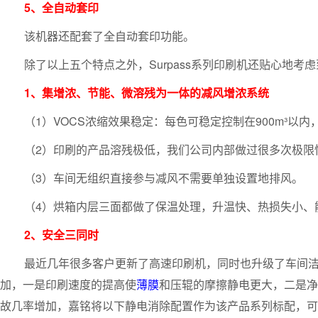
5、全自动套印
该机器还配套了全自动套印功能。
除了以上五个特点之外，Surpass系列印刷机还贴心地
1、集增浓、节能、微溶残为一体的减风增浓系统
（1）VOCS浓缩效果稳定：每色可稳定控制在900m³以内，1
（2）印刷的产品溶残极低，我们公司内部做过很多次极限
（3）车间无组织直接参与减风不需要单独设置地排风。
（4）烘箱内层三面都做了保温处理，升温快、热损失小、
2、安全
三同时
最近几年很多客户更新了高速印刷机，同时也升级了车间
加，一是印刷速度的提高使
薄膜
和压辊的摩擦静电更大，二是净
故几率增加，嘉铭将以下静电消除配置作为该产品系列标配，可