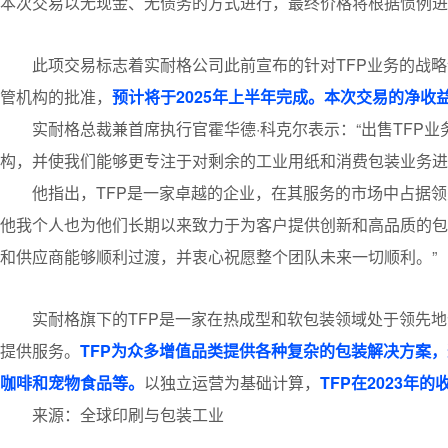
本次交易以无现金、无债务的方式进行，最终价格将根据惯例进
此项交易标志着实耐格公司此前宣布的针对TFP业务的战
管机构的批准，
预计将于2025年上半年完成。本次交易的净收
实耐格总裁兼首席执行官霍华德·科克尔表示：“出售TFP
构，并使我们能够更专注于对剩余的工业用纸和消费包装业务进
他指出，TFP是一家卓越的企业，在其服务的市场中占据领
他我个人也为他们长期以来致力于为客户提供创新和高品质的包
和供应商能够顺利过渡，并衷心祝愿整个团队未来一切顺利。”
实耐格旗下的TFP是一家在热成型和软包装领域处于领先
提供服务。
TFP为众多增值品类提供各种复杂的包装解决方案
咖啡和宠物食品等。
以独立运营为基础计算，
TFP在2023年
来源：全球印刷与包装工业