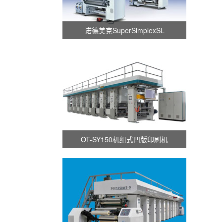
诺德美克SuperSimplexSL
OT-SY150机组式凹版印刷机