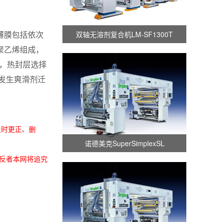
薄膜包括依次
双轴无溶剂复合机LM-SF1300T
聚乙烯组成，
烯，热封层选择
发生爽滑剂迁
及时更正、删
诺德美克SuperSimplexSL
。违反者本网将追究