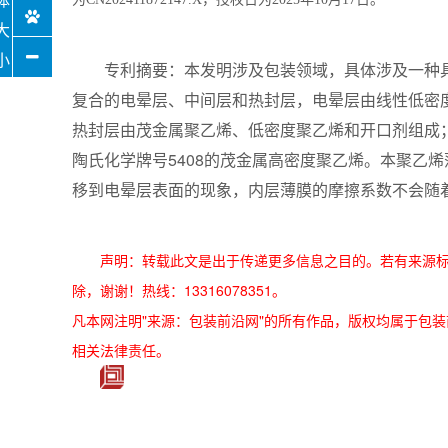
专利摘要：本发明涉及包装领域，具体涉及一种具
复合的电晕层、中间层和热封层，电晕层由线性低密
热封层由茂金属聚乙烯、低密度聚乙烯和开口剂组成；
陶氏化学牌号5408的茂金属高密度聚乙烯。本聚乙
移到电晕层表面的现象，内层薄膜的摩擦系数不会随
声明：转载此文是出于传递更多信息之目的。若有来源
除，谢谢！热线：13316078351。
凡本网注明"来源：包装前沿网"的所有作品，版权均属于包装前沿网
相关法律责任。