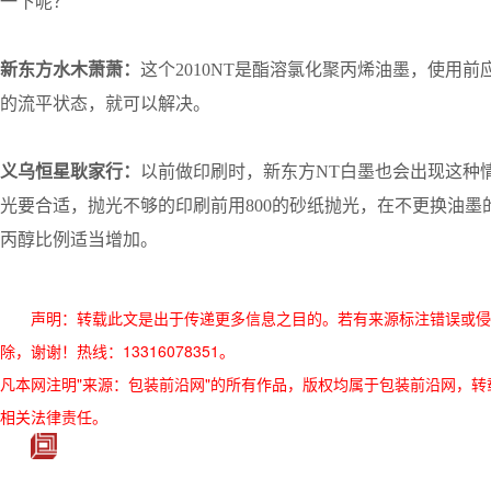
一下呢？
新东方水木萧萧：
这个2010NT是酯溶氯化聚丙烯油墨，使用
的流平状态，就可
以解决。
义乌恒星耿家行：
以前做印刷时，新东方NT白墨也会出现这种
光要合适，抛光不
够的印刷前用800的砂纸抛光，在不更换油墨
丙醇比例适当增加。
声明：转载此文是出于传递更多信息之目的。若有来源标注错误或侵
除，谢谢！热线：13316078351。
凡本网注明"来源：包装前沿网"的所有作品，版权均属于包装前沿网，转载请必须
相关法律责任。