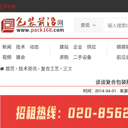
手机版
资讯
新闻
技术
动态
建站
企业
供应
锵锵
视频
展会
求购
二手设备
前沿
首页
技术资讯
复合工艺
正文
谈谈复合包装
时间：2014-04-01 来