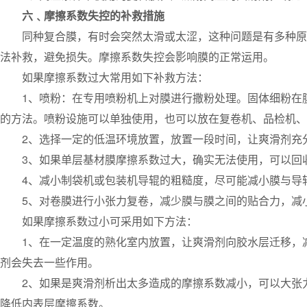
六﹑摩擦系数失控的补救措施
同种复合膜，有时会突然太滑或太涩，这种问题是有多种原因
法补救，避免损失。摩擦系数失控会影响膜的正常运用。
如果摩擦系数过大常用如下补救方法：
1、喷粉：在专用喷粉机上对膜进行撒粉处理。固体细粉在膜
的方法。喷粉设施可以单独使用，也可以放在复卷机、品检机、
2、选择一定的低温环境放置，放置一段时间，让爽滑剂充
3、如果单层基材膜摩擦系数过大，确实无法使用，可以回
4、减小制袋机或包装机导辊的粗糙度，尽可能减小膜与导辊
5、对卷膜进行小张力复卷，减少膜与膜之间的贴合力，减
如果摩擦系数过小可采用如下方法：
1、在一定温度的熟化室内放置，让爽滑剂向胶水层迁移，减
剂会失去一些作用。
2、如果是爽滑剂析出太多造成的摩擦系数减小，可以大张力
降低内表层摩擦系数。