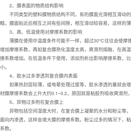
2、膜表面的物质结构影响
不同类型的塑料膜物质结构不同，有的膜面光滑相互滑动的有
糙，膜面贴近后相互之间有些间隙，相互滑动较容易，这样的
3、高、低温使用对摩擦系数的影响
薄膜在使用中温度条件可能不一样，超过30℃往往会使摩擦
增加摩擦系数，再如复合膜熟化温度太高，爽滑剂熔融，在高温
擦系数增加。在低温条件下使用，添加剂析出影响摩擦系数，比
小。
4、胶水过多渗透到复合膜内表面
如果热封层较薄，或电晕处理过度等，胶水渗透的量就会增大
材膜摩擦系数会上升大约0.1~0.2，原因就是粘胶剂吸收爽
5、异物过多附在复合膜上
异物包括空间湿度大时，在复合膜上凝聚的水分和粉尘等，如
面向内渗透，这样会增大膜的摩擦系数。粉尘过多的情况下，粘
系数。