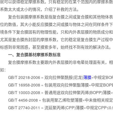
就可以获得稳定摩擦系数。只有稳定的在某个范围内的摩擦系数
系数太大或太小的情况，介绍了补救的方法。
复合包装膜摩擦系数是指复合膜之间或复合膜和其他物体表面
位的数值，其大小能反应膜膜之间或膜与物体之间在同样条件下
境条件下复合膜固有的物理性能，只和内外表层膜的物质成分和
尤其是复合膜热封层的摩擦系数，它的稳定是复合膜生产过程中
标感到非常困惑，甚至摸索多年，始终找不到有效的解决办法。
一、复合膜基材摩擦系数标准
复合膜摩擦系数主要跟内外表层膜的非电晕处理面有关，相关
如：
GB/T 20218-2006 « 双向拉伸聚酰胺(尼龙)
薄膜
»中规定BOP
GB/T 16958-2008 « 包装用双向拉伸聚酯薄膜»中规定BOPE
GB/T 10003-2008 « 普通用途双向拉伸聚丙烯(BOPP
GB/T 4456-2008 « 包装用聚乙烯吹塑薄膜»中未做相
GB/T 27740-2011 « 流延聚丙烯(CPP)薄膜»中规定CPP≤0.